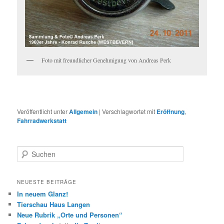
Foto mit freundlicher Genehmigung von Andreas Perk
Veröffentlicht unter
Allgemein
|
Verschlagwortet mit
Eröffnung
,
Fahrradwerkstatt
S
u
c
h
NEUESTE BEITRÄGE
e
In neuem Glanz!
n
Tierschau Haus Langen
Neue Rubrik „Orte und Personen“