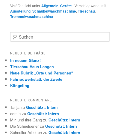
Veröffentlicht unter
Allgemein
,
Geräte
|
Verschlagwortet mit
Ausstellung
,
Schaukelwaschmaschine
,
Tierschau
,
Trommelwaschmaschine
S
u
c
h
NEUESTE BEITRÄGE
e
In neuem Glanz!
n
Tierschau Haus Langen
Neue Rubrik „Orte und Personen“
Fahrradwerkstatt, die Zweite
Klingeling
NEUESTE KOMMENTARE
Tanja
zu
Geschützt: Intern
admin
zu
Geschützt: Intern
Miri und ihre Gang
zu
Geschützt: Intern
Die Schnelsener
zu
Geschützt: Intern
Schneller Arbeiten
zu
Geschützt: Intern